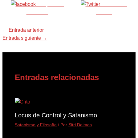
Comparte en
Publica este
Facebook
artículo
←
Entrada anterior
Entrada siguiente
→
Entradas relacionadas
Locus de Control y Satanismo
Satanismo y Filosofía
/ Por
Sitri Deimos