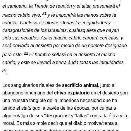
el santuario, la Tienda de reunión y el altar, presentará el
21
macho cabrío vivo,
y le impondrá las manos sobre la
cabeza. Confesará entonces todas las iniquidades y
transgresiones de los israelitas, cualesquiera que hayan
sido sus pecados. Así el macho cabrío cargará con ellos, y
será enviado al desierto por medio de un hombre designado
22
para esto.
El hombre soltará en el desierto al macho
cabrío, y este se llevará a tierra árida todas las iniquidades
[4]
.
Los sanguinarios rituales de
sacrificio animal
, junto al
abandono inhumano del
chivo expiatorio
en el desierto son
una muestra tangible de la imperiosa necesidad que ha
tenido el
statu quo
, a través de las épocas, por culpar a
alguien/algo de sus “desgracias” y “faltas” contra la ética y la
moral. Es más simple decir que el diablo motiva/tienta a
asesinar, violar, robar, destruir, envidiar y hacer fechorías