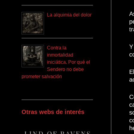
A
La alquimia del dolor
p
t
Y
Contra la
c
inmortalidad
iniciática. Por qué el
Sendero no debe
E
prometer salvación
a
C
c
Otras webs de interés
s
c
h