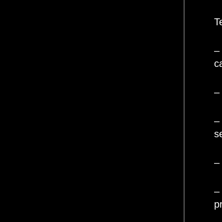
T
–
c
–
–
s
–
–
p