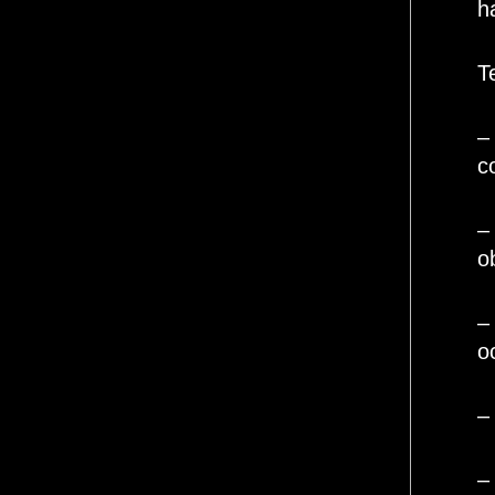
h
T
–
c
–
o
–
o
–
–