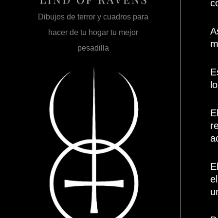
c
Dibujos de terror y cuadros para
A
hacer de tu hogar tu mejor
m
pesadilla
E
l
E
r
a
E
e
u