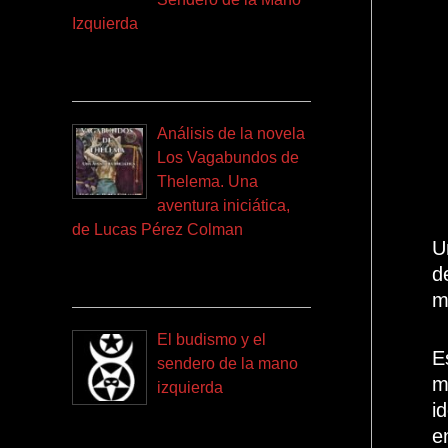
Izquierda
Análisis de la novela
Los Vagabundos de
Thelema. Una
aventura iniciática,
de Lucas Pérez Colman
U
d
m
El budismo y el
E
sendero de la mano
m
izquierda
i
e