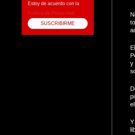
Estoy de acuerdo con la
Política de Privacidad
N
t
a
E
P
y
s
D
p
e
Y
l