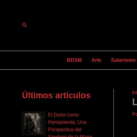
Ir
al
contenido
Buscar
BDSM
Arte
Satanismo y
In
Últimos artículos
P
El Dolor como
Herramienta. Una
Perspectiva del
Sendero de la Mano