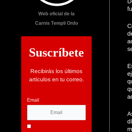
D
f
Web oficial de la
Carnis Templi Ordo
C
d
a
s
Suscríbete
E
Recibirás los últimos
e
artículos en tu correo.
q
q
a
Email
A
d
m