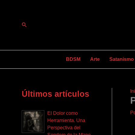
Ir
al
contenido
Buscar
BDSM
Arte
Satanismo y
In
Últimos artículos
P
P
El Dolor como
Herramienta. Una
Perspectiva del
Sendero de la Mano