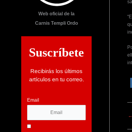
sa
Web oficial de la
“E
Carnis Templi Ordo
qu
in
Po
Suscríbete
el
in
Recibirás los últimos
artículos en tu correo.
Email