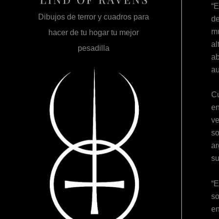
“E
Dibujos de terror y cuadros para
de
mu
hacer de tu hogar tu mejor
al
pesadilla
ab
au
Cu
en
ve
so
ar
su
“E
so
en