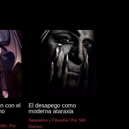
n con el
El desapego como
no
moderna ataraxia
Satanismo y Filosofía
/ Por
Sitri
DSM
/ Por
Deimos