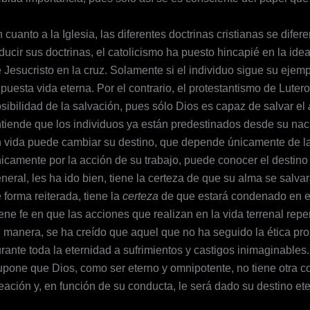
 cuanto a la Iglesia, las diferentes doctrinas cristianas se dife
ducir sus doctrinas, el catolicismo ha puesto hincapié en la ide
 Jesucristo en la cruz. Solamente si el individuo sigue su ejem
puesta vida eterna. Por el contrario, el protestantismo de Luter
sibilidad de la salvación, pues sólo Dios es capaz de salvar el
tiende que los individuos ya están predestinados desde su naci
 vida puede cambiar su destino, que depende únicamente de la v
icamente por la acción de su trabajo, puede conocer el destino f
neral, les ha ido bien, tiene la certeza de que su alma se salva
 forma reiterada, tiene la
certeza
de que estará condenado en 
ene fe en que las acciones que realizan en la vida terrenal repe
l manera, se ha creído que aquel que no ha seguido la ética pr
rante toda la eternidad a sufrimientos y castigos inimaginables
pone que Dios, como ser eterno y omnipotente, no tiene otra c
eación y, en función de su conducta, le será dado su destino et