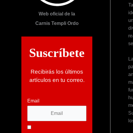
Ta
id
Web oficial de la
un
Carnis Templi Ordo
di
re
se
Suscríbete
La
pa
Recibirás los últimos
an
artículos en tu correo.
má
fu
hu
Email
me
Su
lo