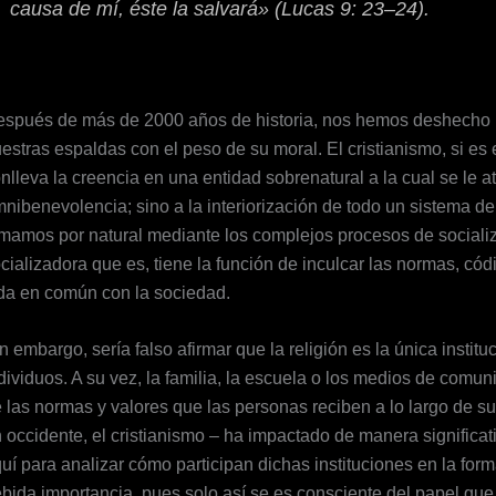
causa de mí, éste la salvará
» (Lucas 9: 23–24).
spués de más de 2000 años de historia, nos hemos deshecho l
estras espaldas con el peso de su moral. El cristianismo, si es
nlleva la creencia en una entidad sobrenatural a la cual se le a
nibenevolencia; sino a la interiorización de todo un sistema de
mamos por natural mediante los complejos procesos de socializac
cializadora que es, tiene la función de inculcar las normas, cód
da en común con la sociedad.
n embargo, sería falso afirmar que la religión es la única institu
dividuos. A su vez, la familia, la escuela o los medios de comu
 las normas y valores que las personas reciben a lo largo de su 
 occidente, el cristianismo – ha impactado de manera significat
uí para analizar cómo participan dichas instituciones en la for
bida importancia, pues solo así se es consciente del papel que l