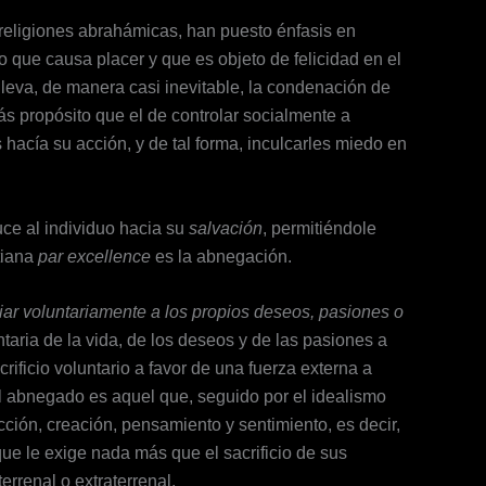
 religiones abrahámicas, han puesto énfasis en
lo que causa placer y que es objeto de felicidad en el
lleva, de manera casi inevitable, la condenación de
s propósito que el de controlar socialmente a
hacía su acción, y de tal forma, inculcarles miedo en
uce al individuo hacia su
salvación
, permitiéndole
stiana
par excellence
es la abnegación.
iar voluntariamente a los propios deseos, pasiones o
ntaria de la vida, de los deseos y de las pasiones a
rificio voluntario a favor de una fuerza externa a
El abnegado es aquel que, seguido por el idealismo
cción, creación, pensamiento y sentimiento, es decir,
ue le exige nada más que el sacrificio de sus
errenal o extraterrenal.