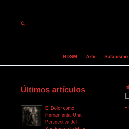
Ir
al
contenido
Buscar
BDSM
Arte
Satanismo y
In
Últimos artículos
P
El Dolor como
Herramienta. Una
Perspectiva del
Sendero de la Mano