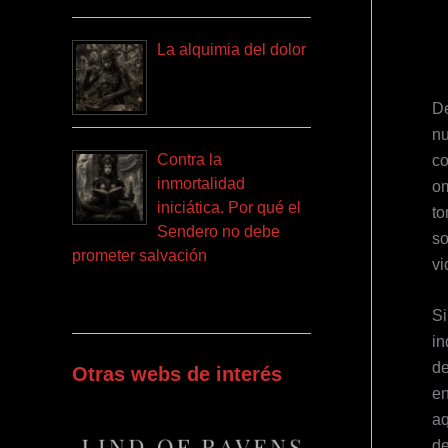
La alquimia del dolor
De
nu
Contra la
co
inmortalidad
om
iniciática. Por qué el
to
Sendero no debe
so
prometer salvación
vi
Si
in
de
Otras webs de interés
en
aq
de