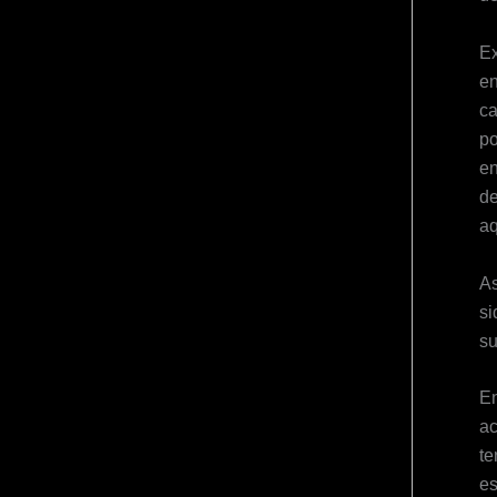
Ex
en
ca
po
en
de
aq
As
si
su
En
ac
te
es