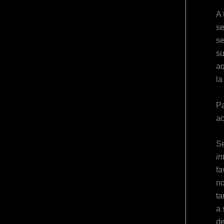
A 
se
se
su
aq
la
Pa
ac
Se
in
fa
no
ta
a 
de