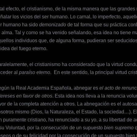
tal efecto, el cristianismo, de la misma manera que las grandes
ñalar los vicios del ser humano. Lo carnal, lo imperfecto, aquel
r humano ha sido
demonizado
de tal forma que su práctica con
 alma. Tal y como se ha venido señalando, esa idea no tiene má
uellos individuos que, de alguna forma, pudieran ser seducidos 
 idea del fuego eterno.
ralelamente, el cristianismo ha considerado que la virtud cond
ceder al
paraíso eterno
. En este sentido, la principal virtud cri
gún la Real Academia Española, abnegar es
el acto de renunc
tereses en favor de otros
. Esta idea nos lleva a la renuncia volu
vor de la completa atención a otros. La abnegación es el autosac
sotros mismo (Dios, la Naturaleza, el Estado, la sociedad…). 
n puramente cristiano, ha renunciado a su yo, a su libertad de a
su Voluntad, por la consecución de un supuesto
bien supremo
q
seos o de su felicidad por la consecución de un supuesto bien t