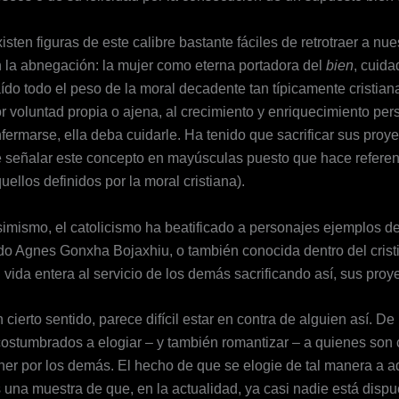
isten figuras de este calibre bastante fáciles de retrotraer a nu
 la abnegación: la mujer como eterna portadora del
bien
, cuida
ído todo el peso de la moral decadente tan típicamente cristian
r voluntad propia o ajena, al crecimiento y enriquecimiento pers
fermarse, ella deba cuidarle. Ha tenido que sacrificar sus proy
 señalar este concepto en mayúsculas puesto que hace referen
uellos definidos por la moral cristiana).
imismo, el catolicismo ha beatificado a personajes ejemplos de
do Agnes Gonxha Bojaxhiu, o también conocida dentro del cris
 vida entera al servicio de los demás sacrificando así, sus proy
 cierto sentido, parece difícil estar en contra de alguien así.
ostumbrados a elogiar – y también romantizar – a quienes son c
ner por los demás. El hecho de que se elogie de tal manera a
 una muestra de que, en la actualidad, ya casi nadie está dispu