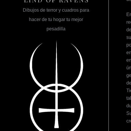
Dibujos de terror y cuadros para
En
hacer de tu hogar tu mejor
re
pesadilla
de
su
po
en
en
ún
ge
de
Ti
ta
du
Su
cr