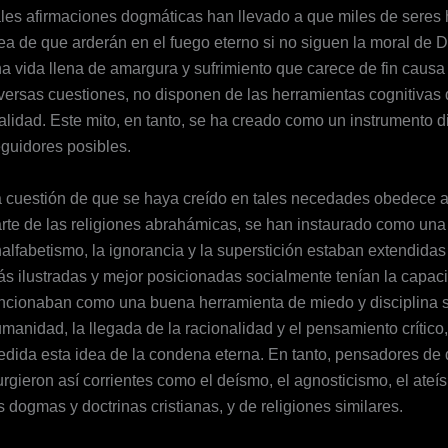
les afirmaciones dogmáticas han llevado a que miles de seres 
ea de que arderán en el fuego eterno si no siguen la moral de 
a vida llena de amargura y sufrimiento que carece de fin caus
versas cuestiones, no disponen de las herramientas cognitivas q
alidad. Este mito, en tanto, se ha creado como un instrumento 
guidores posibles.
 cuestión de que se haya creído en tales necedades obedece al
rte de las religiones abrahámicas, se han instaurado como una i
alfabetismo, la ignorancia y la superstición estaban extendidas
s ilustradas y mejor posicionadas socialmente tenían la capaci
ncionaban como una buena herramienta de miedo y disciplina soc
manidad, la llegada de la racionalidad y el pensamiento crítico
dida esta idea de la condena eterna. En tanto, pensadores de d
rgieron así corrientes como el deísmo, el agnosticismo, el ateí
s dogmas y doctrinas cristianas, y de religiones similares.