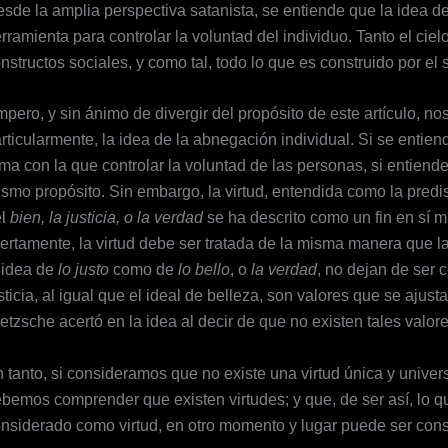
sde la amplia perspectiva satanista, se entiende que la idea del
rramienta para controlar la voluntad del individuo. Tanto el ciel
nstructos sociales, y como tal, todo lo que es construido por el
pero, y sin ánimo de divergir del propósito de este artículo, nos
rticularmente, la idea de la abnegación individual. Si se enti
ma con la que controlar la voluntad de las personas, si entiende,
smo propósito. Sin embargo, la virtud, entendida como la predi
el
bien, la justicia, o la verdad
se ha descrito como un fin en sí
ertamente, la virtud debe ser tratada de la misma manera que l
 idea de
lo justo
como de
lo bello
, o
la verdad
, no dejan de ser 
sticia, al igual que el ideal de belleza, son valores que se ajus
etzsche acertó en la idea al decir de que no existen tales valor
 tanto, si consideramos que no existe una virtud única y univer
bemos comprender que existen virtudes; y que, de ser así, lo 
nsiderado como virtud, en otro momento y lugar puede ser consi