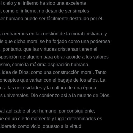
 cielo y el infierno ha sido una excelente
o, como el infierno, no dejan de ser simples
 ser humano puede ser fácilmente destruido por él.
 centraremos en la cuestión de la moral cristiana, y
ende que dicha moral se ha forjado como una poderosa
 por tanto, que las virtudes cristianas tienen el
sposición de alguien para obrar acorde a los valores
 mismo, como la máxima aspiración humana.
a idea de Dios: como una construcción moral. Tanto
conceptos que varían con el bagaje de los años. La
tan a las necesidades y la cultura de una época.
es universales. Dio comienzo así a la muerte de Dios.
sal aplicable al ser humano, por consiguiente,
que en un cierto momento y lugar determinados es
derado como vicio, opuesto a la virtud.