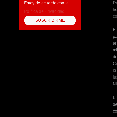
De
Estoy de acuerdo con la
he
Política de Privacidad
co
Em
pa
ar
mi
d
Ci
la
ju
Ni
En
de
co