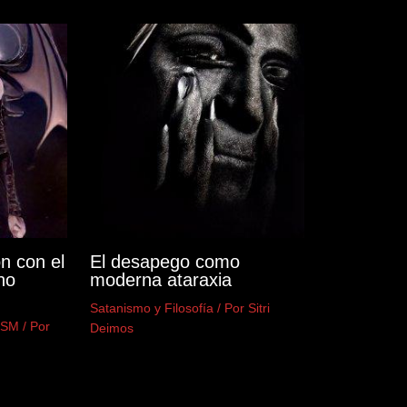
n con el
El desapego como
no
moderna ataraxia
Satanismo y Filosofía
/ Por
Sitri
DSM
/ Por
Deimos