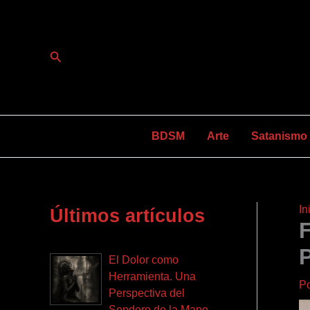
Ir
al
contenido
Buscar
BDSM
Arte
Satanismo y
In
Últimos artículos
El Dolor como
Herramienta. Una
P
Perspectiva del
Sendero de la Mano