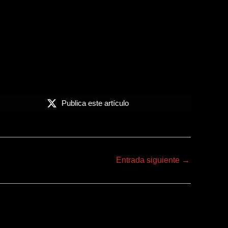
ismo?»
s Przybyszewski, De Profundis, 1896.
Publica este artículo
Entrada siguiente
→