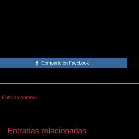
qué mejor compañía puedo tener que a mí m
Stanisla
Comparte en Facebook
←
Entrada anterior
Entradas relacionadas