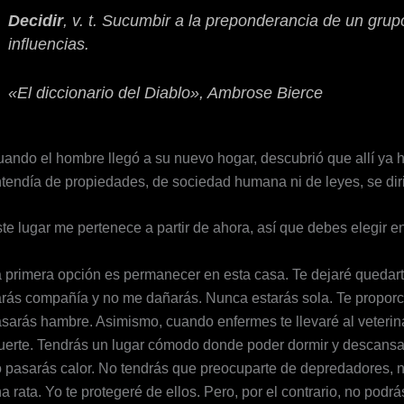
Decidir
,
v. t.
Sucumbir a la preponderancia de un grupo
influencias.
«
El diccionario del Diablo»
, Ambrose Bierce
ando el hombre llegó a su nuevo hogar, descubrió que allí ya h
tendía de propiedades, de sociedad humana ni de leyes, se diri
te lugar me pertenece a partir de ahora, así que debes elegir e
 primera opción es permanecer en esta casa. Te dejaré quedarte
rás compañía y no me dañarás. Nunca estarás sola. Te proporc
sarás hambre. Asimismo, cuando enfermes te llevaré al veterinari
erte. Tendrás un lugar cómodo donde poder dormir y descansar. 
 pasarás calor. No tendrás que preocuparte de depredadores, n
a rata. Yo te protegeré de ellos. Pero, por el contrario, no podrá