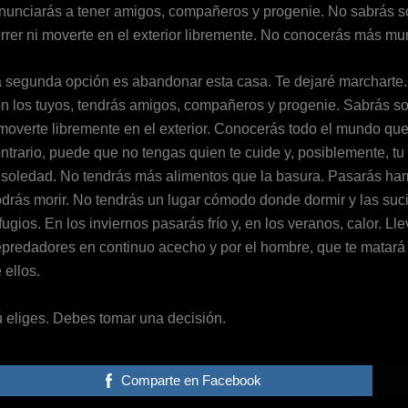
nunciarás a tener amigos, compañeros y progenie. No sabrás so
rrer ni moverte en el exterior libremente. No conocerás más mun
 segunda opción es abandonar esta casa. Te dejaré marcharte. 
n los tuyos, tendrás amigos, compañeros y progenie. Sabrás sob
moverte libremente en el exterior. Conocerás todo el mundo que
ntrario, puede que no tengas quien te cuide y, posiblemente, t
 soledad. No tendrás más alimentos que la basura. Pasarás ham
drás morir. No tendrás un lugar cómodo donde dormir y las sucia
fugios. En los inviernos pasarás frío y, en los veranos, calor. L
predadores en continuo acecho y por el hombre, que te matará s
 ellos.
 eliges. Debes tomar una decisión.
Comparte en Facebook