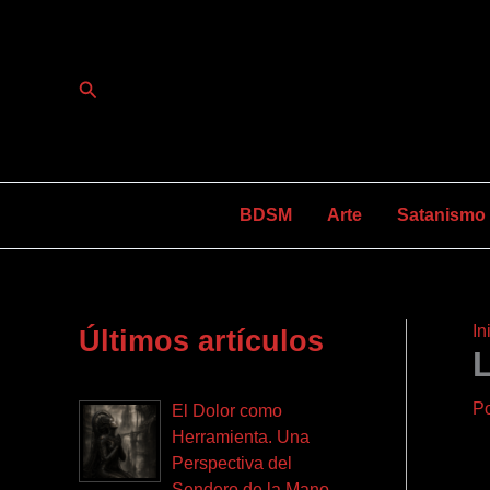
Ir
al
contenido
Buscar
BDSM
Arte
Satanismo y
In
Últimos artículos
P
El Dolor como
Herramienta. Una
Perspectiva del
Sendero de la Mano