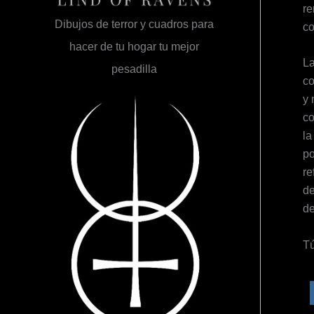
re
Dibujos de terror y cuadros para
co
hacer de tu hogar tu mejor
La
pesadilla
co
y 
co
la
po
re
de
de
Tú