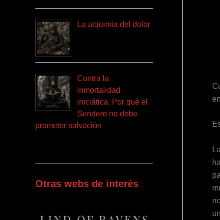
La alquimia del dolor
Contra la
Cu
inmortalidad
en
iniciática. Por qué el
Sendero no debe
Es
prometer salvación
La
ha
pa
Otras webs de interés
mu
no
un