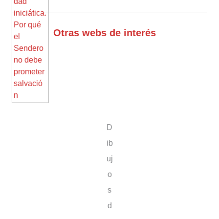
Otras webs de interés
D
ib
uj
o
s
d