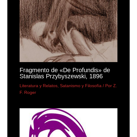
Fragmento de «De Profundis» de
Stanislas Przybyszewski, 1896
Literatura y Relatos
,
Satanismo y Filosofía
/ Por
Z.
F. Roger